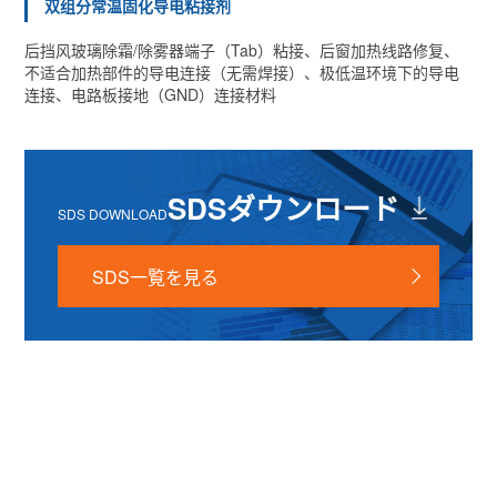
双组分常温固化导电粘接剂
后挡风玻璃除霜/除雾器端子（Tab）粘接、后窗加热线路修复、
不适合加热部件的导电连接（无需焊接）、极低温环境下的导电
连接、电路板接地（GND）连接材料
SDSダウンロード
SDS DOWNLOAD
SDS一覧を見る