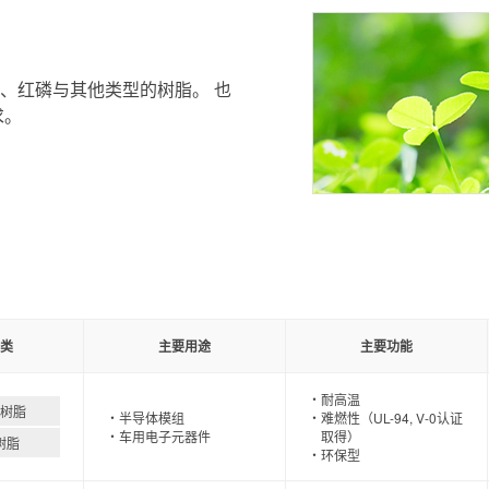
、红磷与其他类型的树脂。 也
求。
类
主要用途
主要功能
耐高温
树脂
半导体模组
难燃性（UL-94, V-0认证
车用电子元器件
取得）
树脂
环保型