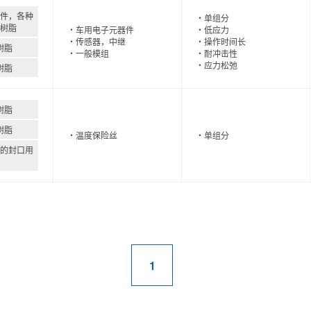
件，各种
单组分
树脂
车用电子元器件
低应力
传感器，中继
操作时间长
树脂
一般模组
耐冲击性
应力松弛
树脂
树脂
树脂
温度保险丝
单组分
的封口用
1