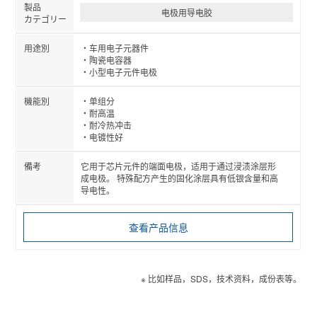
电极用导电胶
车用电子元器件
陶瓷电容器
小型电子元件电极
单组分
耐高温
耐冷热冲击
电镀性好
它用于芯片元件的端面电极，适用于通过浸渍涂层形
成电极。 特殊配方产生的固化涂层具有低银含量和高
导电性。
查看产品信息
※ 比如样品，SDS，技术资料，成份表等。