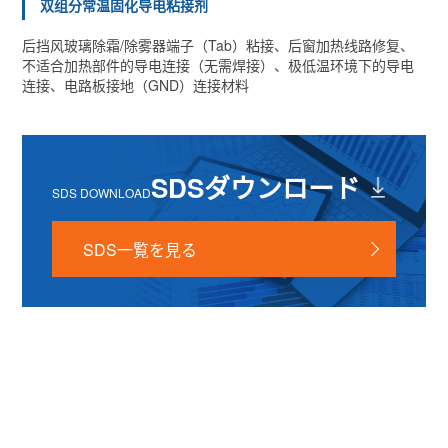
双组分常温固化导电粘接剂
后挡风玻璃除霜/除雾器端子（Tab）粘接、后窗加热线路修复、
不适合加热部件的导电连接（无需焊接）、极低温环境下的导电
连接、电路板接地（GND）连接材料
SDSダウンロード
SDS DOWNLOAD
SDS一覧を見る