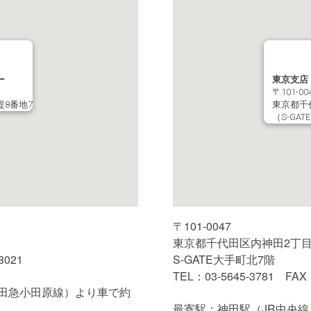
ー
東京支店
〒101-00
8番地7
東京都千
（S-GA
〒101-0047
東京都千代田区内神田2丁目
8021
S-GATE大手町北7階
TEL：03-5645-3781 FAX：
田急小田原線）より車で約
最寄駅：神田駅（JR中央線