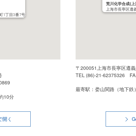
荒川化学合成(上
上海市長寧区遵義路
1丁目3番7号
〒200051上海市長寧区遵義路
号
TEL (86)-21-62375326 FA
0869
最寄駅：娄山関路（地下鉄
10分
pで開く
G