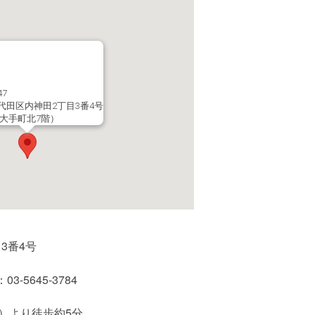
47
代田区内神田2丁目3番4号
TE大手町北7階）
3番4号
03-5645-3784
）より徒歩約5分