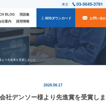
03-5645-3781
東京
ECH BLOG
用語集
SDSダウンロード
お問い合
会社案内
採用情報
様より先進賞を受賞しました
2026.06.17
会社デンソー様より先進賞を受賞し