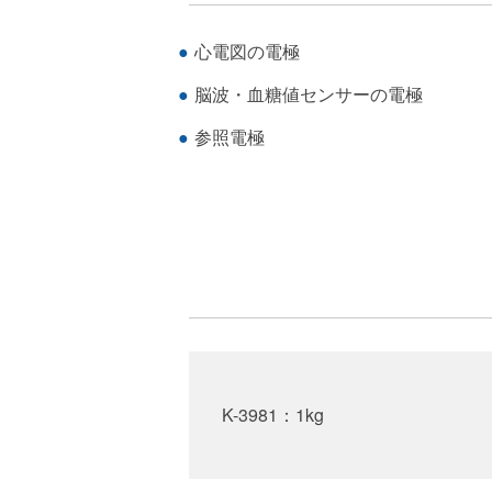
心電図の電極
脳波・血糖値センサーの電極
参照電極
K-3981：1kg