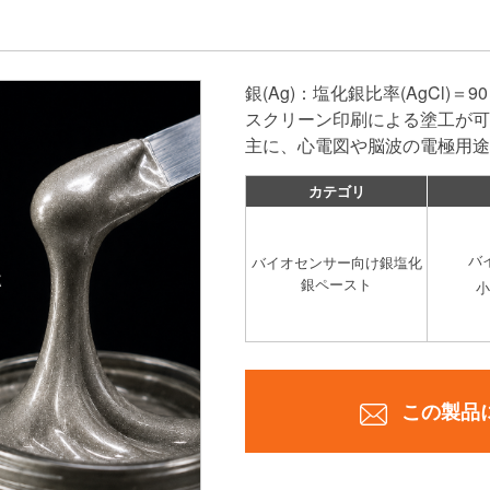
銀(Ag)：塩化銀比率(AgCl)＝90
スクリーン印刷による塗工が可
主に、心電図や脳波の電極用途
カテゴリ
バ
バイオセンサー向け銀塩化
銀ペースト
小
この製品