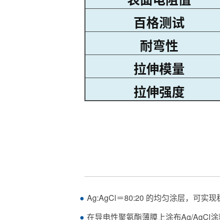
Ag:AgCl＝80:20 的均匀涂层，
在导电性聚氨酯薄膜上涂布Ag/AgC