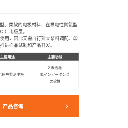
0 是一种薄型、柔软的电极材料，在导电性聚氨酯
gCl）电极层。
使用，因此无需自行建立浆料调配、印
推进样品试制和产品开发。
主要用途
主要功能
X線透過
电信号监测电极
低インピーダンス
柔软性
产品咨询