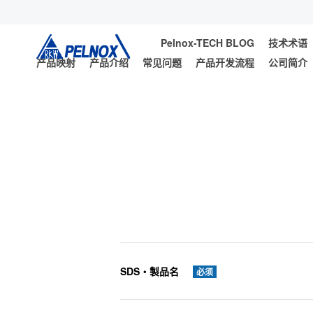
Pelnox-TECH BLOG
技术术语
产品映射
产品介绍
常见问题
产品开发流程
公司简介
SDS・製品名
必须