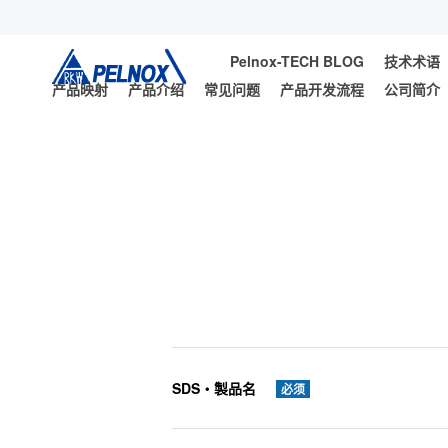
Pelnox-TECH BLOG
技术术语
产品映射
产品介绍
常见问题
产品开发流程
公司简介
SDS・製品名
必须