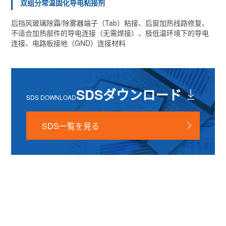
双组分常温固化导电粘接剂
后挡风玻璃除霜/除雾器端子（Tab）粘接、后窗加热线路修复、
不适合加热部件的导电连接（无需焊接）、极低温环境下的导电
连接、电路板接地（GND）连接材料
SDSダウンロード
SDS DOWNLOAD
SDS一覧を見る