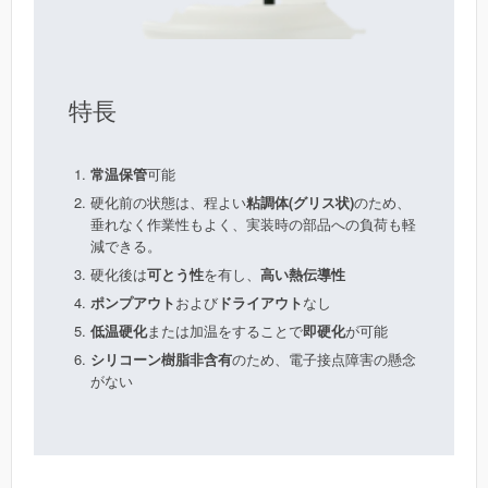
特長
常温保管
可能
硬化前の状態は、程よい
粘調体(グリス状)
のため、
垂れなく作業性もよく、実装時の部品への負荷も軽
減できる。
硬化後は
可とう性
を有し、
高い熱伝導性
ポンプアウト
および
ドライアウト
なし
低温硬化
または加温をすることで
即硬化
が可能
シリコーン樹脂非含有
のため、電子接点障害の懸念
がない