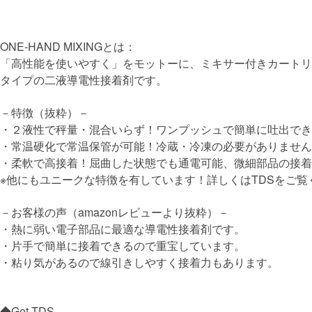
ONE-HAND MIXINGとは：
「高性能を使いやすく」をモットーに、ミキサー付きカートリ
タイプの二液導電性接着剤です。
－特徴（抜粋）－
・２液性で秤量・混合いらず！ワンプッシュで簡単に吐出でき
・常温硬化で常温保管が可能！冷蔵・冷凍の必要がありません
・柔軟で高接着！屈曲した状態でも通電可能、微細部品の接着
※他にもユニークな特徴を有しています！詳しくはTDSをご覧
－お客様の声（amazonレビューより抜粋）－
・熱に弱い電子部品に最適な導電性接着剤です。
・片手で簡単に接着できるので重宝しています。
・粘り気があるので線引きしやすく接着力もあります。
◆Get TDS