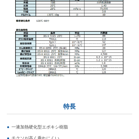
特長
一液加熱硬化型エポキシ樹脂
チクソが高く垂れにくい