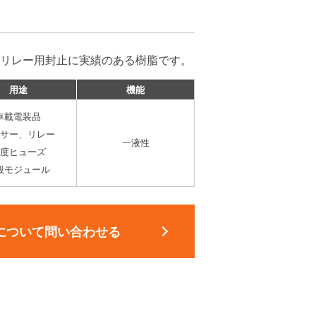
リレー用封止に実績のある樹脂です。
用途
機能
車載電装品
サー、リレー
一液性
度ヒューズ
般モジュール
について問い合わせる