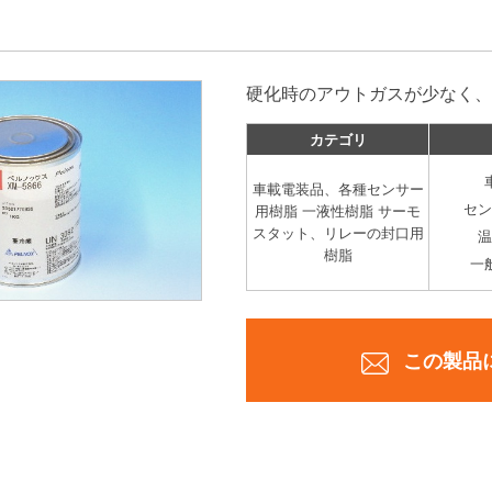
硬化時のアウトガスが少なく、
カテゴリ
車載電装品、各種センサー
セン
用樹脂
一液性樹脂
サーモ
スタット、リレーの封口用
温
樹脂
一
この製品