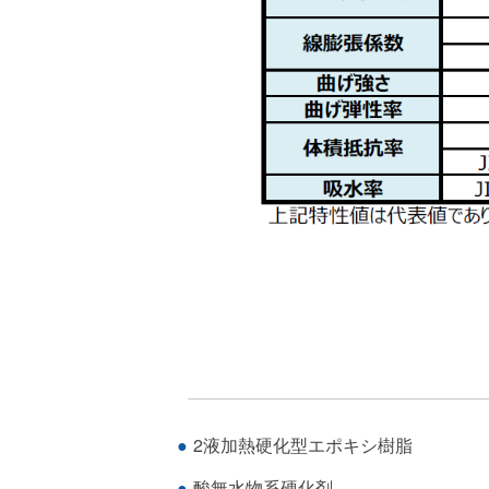
2液加熱硬化型エポキシ樹脂
酸無水物系硬化剤