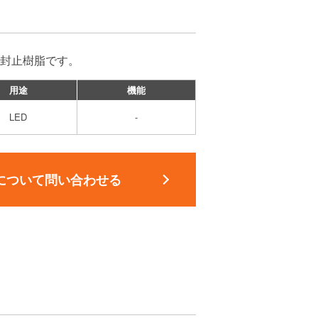
用封止樹脂です。
用途
機能
LED
-
について問い合わせる