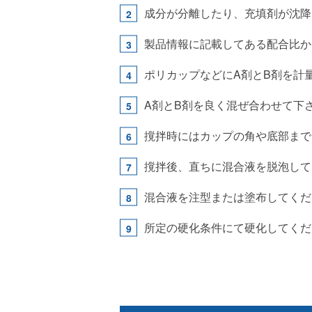
成分が分離したり、充填剤が沈降
製品情報に記載してある配合比か
ポリカップなどにA剤とB剤を計
A剤とB剤を良く混ぜ合わせて下
撹拌時にはカップの角や底部まで
撹拌後、直ちに混合液を脱泡して
混合液を注型または塗布してくだ
所定の硬化条件にて硬化してくだ