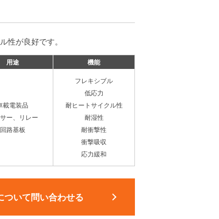
ル性が良好です。
用途
機能
フレキシブル
低応力
車載電装品
耐ヒートサイクル性
サー、リレー
耐湿性
回路基板
耐衝撃性
衝撃吸収
応力緩和
について問い合わせる