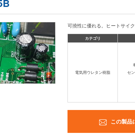
5B
可撓性に優れる。ヒートサイク
カテゴリ
電気用ウレタン樹脂
セン
この製品