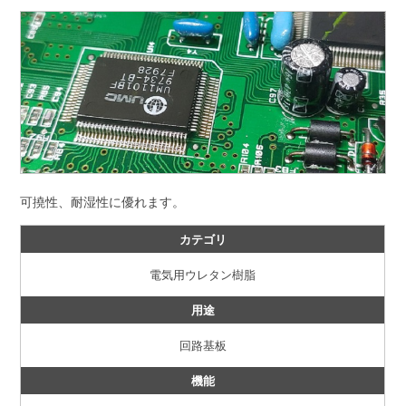
可撓性、耐湿性に優れます。
カテゴリ
電気用ウレタン樹脂
用途
回路基板
機能