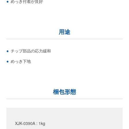
めっき付着が良好
用途
チップ部品の応力緩和
めっき下地
梱包形態
XJK-0390A : 1kg