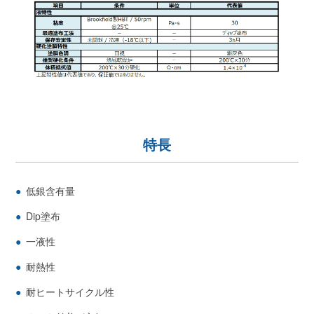
特長
低銀含有量
Dip塗布
一液性
耐熱性
耐ヒートサイクル性