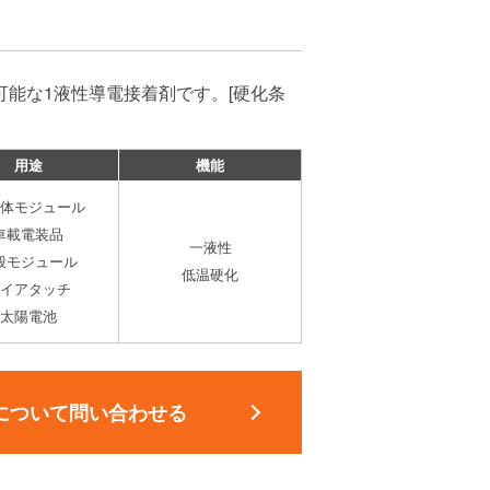
が可能な1液性導電接着剤です。[硬化条
用途
機能
体モジュール
車載電装品
一液性
般モジュール
低温硬化
イアタッチ
太陽電池
について問い合わせる