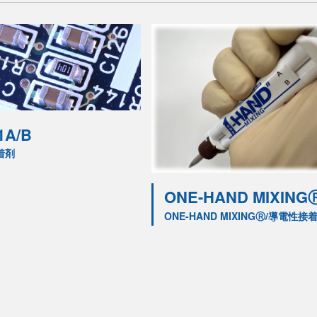
1A/B
着剤
ONE-HAND MIXING
ONE-HAND MIXINGⓇ/導電性接