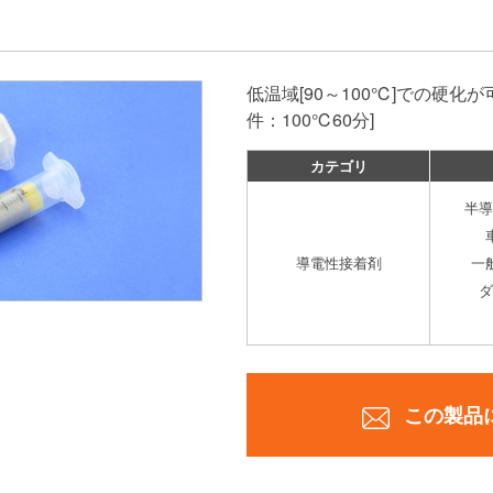
低温域[90～100℃]での硬化
件：100℃60分]
カテゴリ
半導
導電性接着剤
一
ダ
この製品