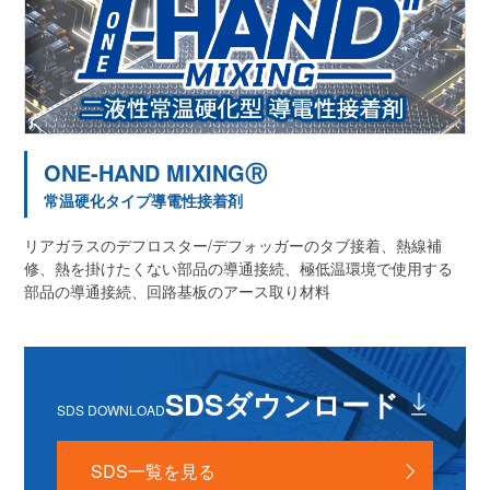
ONE-HAND MIXINGⓇ
常温硬化タイプ導電性接着剤
リアガラスのデフロスター/デフォッガーのタブ接着、熱線補
修、熱を掛けたくない部品の導通接続、極低温環境で使用する
部品の導通接続、回路基板のアース取り材料
SDSダウンロード
SDS DOWNLOAD
SDS一覧を見る