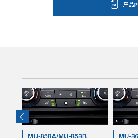
产品P
MU-858A/MU-858B
MU-8