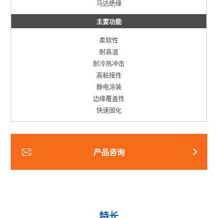
马达绝缘
主要功能
柔软性
耐高温
耐冷热冲击
高粘接性
静电涂装
边缘覆盖性
快速固化
产品咨询
特长