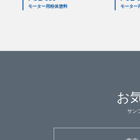
モーター用粉体塗料
モーター
お
サン