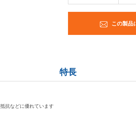
この製品
特長
ー抵抗などに優れています
す