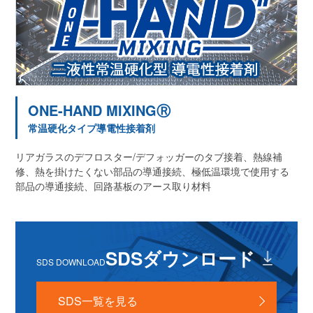
ONE-HAND MIXINGⓇ
常温硬化タイプ導電性接着剤
リアガラスのデフロスター/デフォッガーのタブ接着、熱線補
修、熱を掛けたくない部品の導通接続、極低温環境で使用する
部品の導通接続、回路基板のアース取り材料
SDSダウンロード
SDS DOWNLOAD
SDS一覧を見る