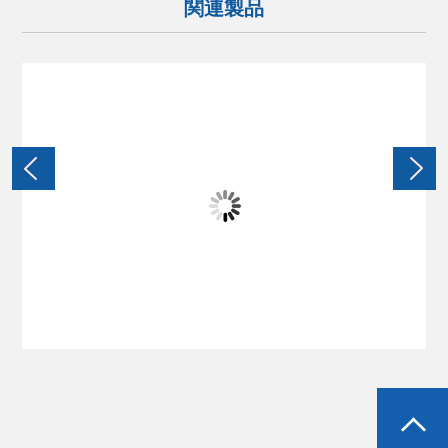
関連製品
MU-891A/B/C
試作モデル用ウレタン樹脂