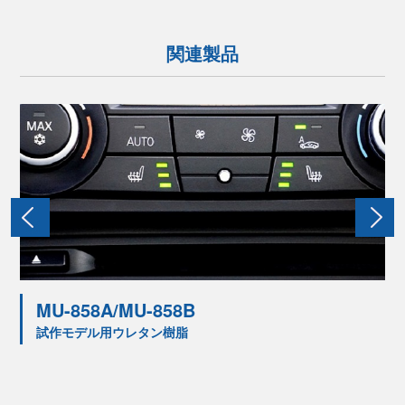
関連製品
MU-858A/MU-858B
試作モデル用ウレタン樹脂