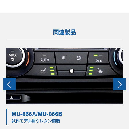
関連製品
MU-866A/MU-866B
試作モデル用ウレタン樹脂