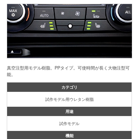
真空注型用モデル樹脂。PPタイプ。可使時間が長く大物注型可
能。
カテゴリ
試作モデル用ウレタン樹脂
用途
試作モデル
機能