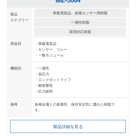
車載電装品、各種センサー用樹脂
一液性樹脂
環境対応樹脂
車載電装品
センサー、リレー
一般モジュール
一液性
低応力
ロングポットライフ
耐衝撃性
応力緩和
各種金属との接着性、保存安定性に優れた樹脂で
す。
製品詳細を見る