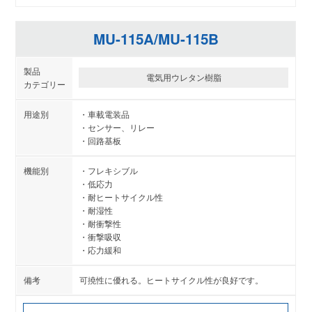
MU-115A/MU-115B
電気用ウレタン樹脂
車載電装品
センサー、リレー
回路基板
フレキシブル
低応力
耐ヒートサイクル性
耐湿性
耐衝撃性
衝撃吸収
応力緩和
可撓性に優れる。ヒートサイクル性が良好です。