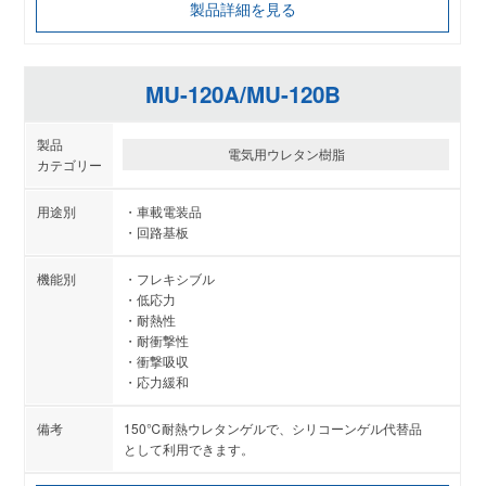
製品詳細を見る
MU-120A/MU-120B
電気用ウレタン樹脂
車載電装品
回路基板
フレキシブル
低応力
耐熱性
耐衝撃性
衝撃吸収
応力緩和
150℃耐熱ウレタンゲルで、シリコーンゲル代替品
として利用できます。