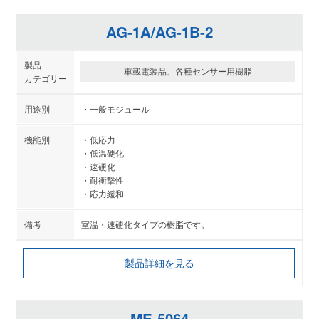
AG-1A/AG-1B-2
車載電装品、各種センサー用樹脂
一般モジュール
低応力
低温硬化
速硬化
耐衝撃性
応力緩和
室温・速硬化タイプの樹脂です。
製品詳細を見る
ME-5064