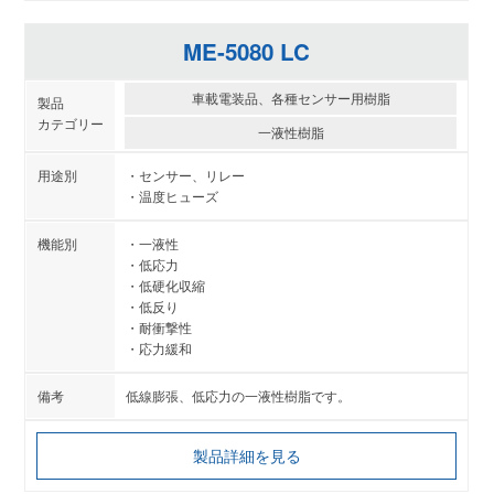
ME-5080 LC
車載電装品、各種センサー用樹脂
一液性樹脂
センサー、リレー
温度ヒューズ
一液性
低応力
低硬化収縮
低反り
耐衝撃性
応力緩和
低線膨張、低応力の一液性樹脂です。
製品詳細を見る